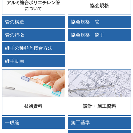
アルミ複合ポリエチレン管
協会規格
について
管の構造
協会規格 管
管の特徴
協会規格 継手
継手の種類と接合方法
継手動画
設計・施工資料
技術資料
一般編
施工基準