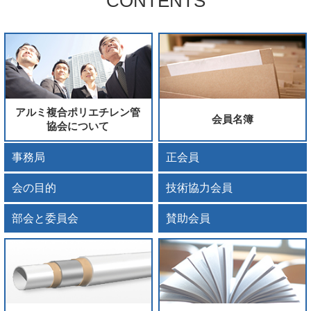
CONTENTS
アルミ複合ポリエチレン管
会員名簿
協会について
事務局
正会員
会の目的
技術協力会員
部会と委員会
賛助会員