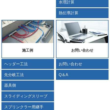
水理計算
熱伝導計算
施工例
お問い合わせ
ヘッダー工法
お問い合わせ
先分岐工法
Q＆A
器具側
スライディングスリーブ
スプリンクラー用継手