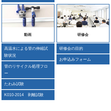
動画
研修会
高温水による管の伸縮試
研修会の目的
験状況
お申込みフォーム
管のリサイクル処理フロ
ー
たわみ試験
K010-2014 剥離試験